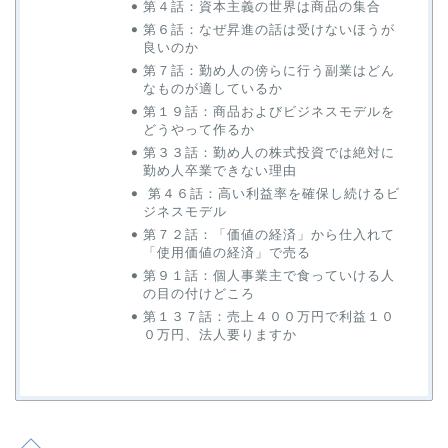
第４話：資本主義の世界は商品の集合
第６話：なぜ昇進の話は受けないほうが
良いのか
第７話：勤め人の傍らに行う副業はどん
なものが適しているか
第１９話：商品およびビジネスモデルを
どうやって作るか
第３３話：勤め人の株式投資では絶対に
勤め人卒業できない理由
第４６話：高い利益率を確保し続けるビ
ジネスモデル
第７２話：「価値の経済」から仕入れて
「使用価値の経済」で売る
第９１話：個人事業主で食っていける人
の目の付けどころ
第１３７話：売上４００万円で利益１０
０万円、法人要りますか