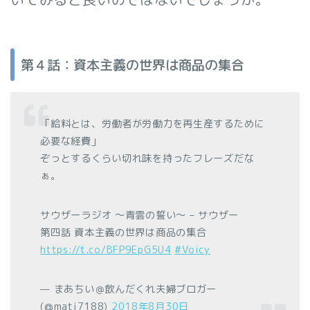
第４話：資本主義の世界は商品の集合
「給料とは、労働者が労働力を再生産するために
必要な経費」
ぞっとするくらい切れ味を持ったフレーズだな
ぁ。
サウザーラジオ 〜青雲の誓い〜 – サウザー
第四話 資本主義の世界は商品の集合
https://t.co/BFP9EpG5U4
#Voicy
— まあちい＠飲んだくれ夫婦ブロガー
(@mati7188)
2018年8月30日