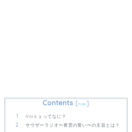
Contents
[
]
hide
Voiｃｙってなに？
サウザーラジオ〜青雲の誓い〜の主旨とは？