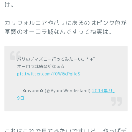
け。
カリフォルニアやパリにあるのはピンク色が
基調のオーロラ城なんですってね実は。
パリのディズニー行ってみたーい。*.+ﾟ
オーロラ城綺麗だなぁ☆
pic.twitter.com/f0WGcPqHqS
— ✿ayano✿ (@AyanoWonderland)
2014年3月
9日
これはこれで見てみたいですけど、やっぱデ