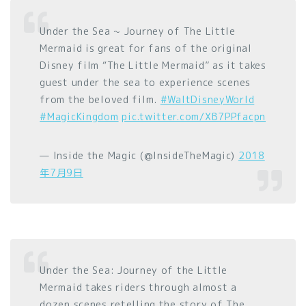
Under the Sea ~ Journey of The Little
Mermaid is great for fans of the original
Disney film “The Little Mermaid” as it takes
guest under the sea to experience scenes
from the beloved film.
#WaltDisneyWorld
#MagicKingdom
pic.twitter.com/XB7PPfacpn
— Inside the Magic (@InsideTheMagic)
2018
年7月9日
Under the Sea: Journey of the Little
Mermaid takes riders through almost a
dozen scenes retelling the story of The