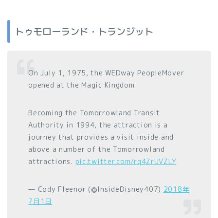
トゥモローランド・トランジット
On July 1, 1975, the WEDway PeopleMover
opened at the Magic Kingdom.
Becoming the Tomorrowland Transit
Authority in 1994, the attraction is a
journey that provides a visit inside and
above a number of the Tomorrowland
attractions.
pic.twitter.com/rq4ZrUVZLY
— Cody Fleenor (@InsideDisney407)
2018年
7月1日