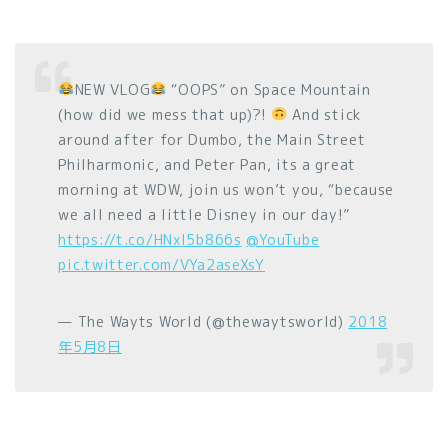
NEW VLOG
“OOPS” on Space Mountain
(how did we mess that up)?!
And stick
around after for Dumbo, the Main Street
Philharmonic, and Peter Pan, its a great
morning at WDW, join us won’t you, “because
we all need a little Disney in our day!”
https://t.co/HNxl5b866s
@YouTube
pic.twitter.com/VYa2aseXsY
— The Wayts World (@thewaytsworld)
2018
年5月8日