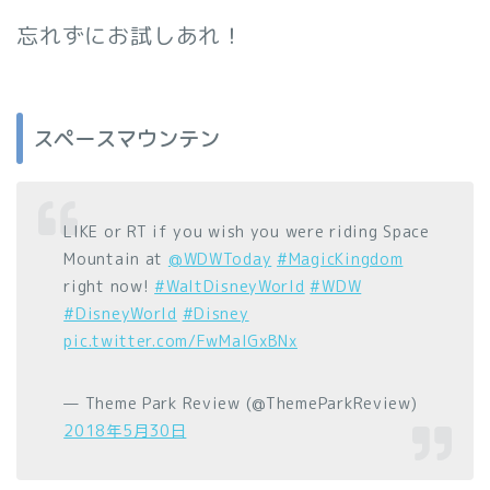
忘れずにお試しあれ！
スペースマウンテン
LIKE or RT if you wish you were riding Space
Mountain at
@WDWToday
#MagicKingdom
right now!
#WaltDisneyWorld
#WDW
#DisneyWorld
#Disney
pic.twitter.com/FwMaIGxBNx
— Theme Park Review (@ThemeParkReview)
2018年5月30日