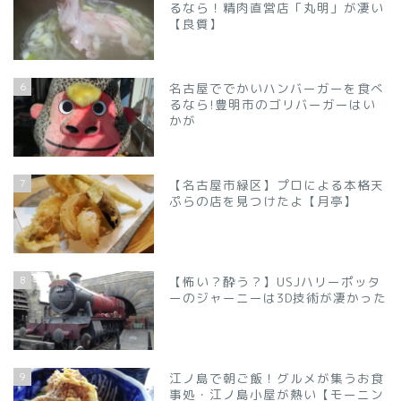
るなら！精肉直営店「丸明」が凄い
【良質】
6
名古屋ででかいハンバーガーを食べ
るなら!豊明市のゴリバーガーはい
かが
7
【名古屋市緑区】プロによる本格天
ぷらの店を見つけたよ【月亭】
8
【怖い？酔う？】USJハリーポッタ
ーのジャーニーは3D技術が凄かった
9
江ノ島で朝ご飯！グルメが集うお食
事処・江ノ島小屋が熱い【モーニン