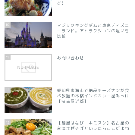
グ】
10
マジックキングダムと東京ディズニ
ーランド。アトラクションの違いを
比較
11
お問い合わせ
12
愛知県東海市で絶品チーズナンが食
べ放題の本格インドカレー屋みっけ
【名古屋近郊】
13
【麺屋はなび・キミスタ】名古屋の
台湾まぜそばといったらここだよね