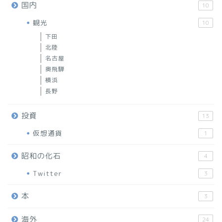
国内
10
観光
10
下田
北陸
名古屋
奥飛騨
横浜
長野
投資
13
仮想通貨
1
昭和の化石
4
Twitter
3
本
3
海外
24