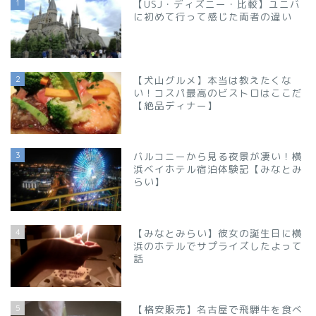
1
【USJ・ディズニー・比較】ユニバ
に初めて行って感じた両者の違い
2
【犬山グルメ】本当は教えたくな
い！コスパ最高のビストロはここだ
【絶品ディナー】
3
バルコニーから見る夜景が凄い！横
浜ベイホテル宿泊体験記【みなとみ
らい】
4
【みなとみらい】彼女の誕生日に横
浜のホテルでサプライズしたよって
話
5
【格安販売】名古屋で飛騨牛を食べ